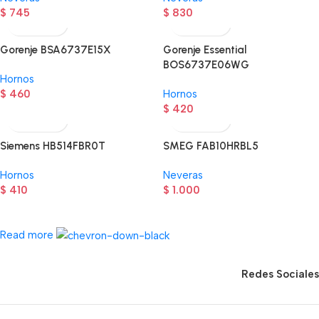
$
745
$
830
Gorenje BSA6737E15X
Gorenje Essential
BOS6737E06WG
Hornos
$
460
Hornos
$
420
Siemens HB514FBR0T
SMEG FAB10HRBL5
Hornos
Neveras
$
410
$
1.000
Read more
Redes Sociales