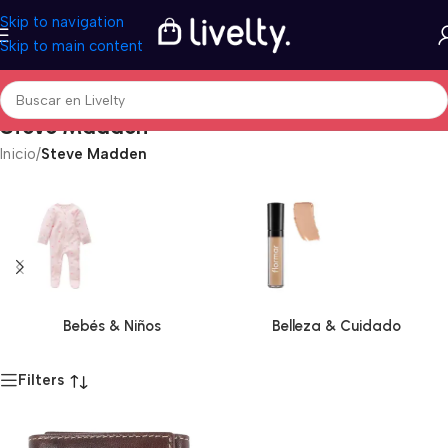
Skip to navigation
Skip to main content
Steve Madden
Inicio
/
Steve Madden
Bebés & Niños
Belleza & Cuidado
Filters