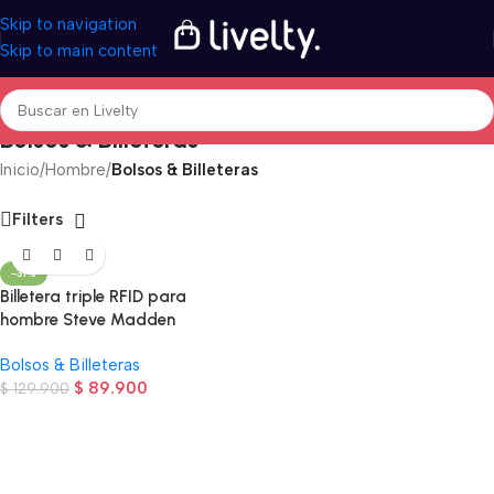
Skip to navigation
Skip to main content
Bolsos & Billeteras
Inicio
/
Hombre
/
Bolsos & Billeteras
Filters
-31%
Billetera triple RFID para
hombre Steve Madden
Bolsos & Billeteras
$
89.900
$
129.900
Read more