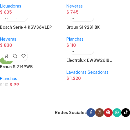
Licuadoras
Neveras
$
605
$
745
Bosch Serie 4 KSV36VLEP
Braun SI 9281 BK
Neveras
Planchas
$
830
$
110
Electrolux EW8W261BU
-10%
Braun SI7149WB
Lavadoras Secadoras
$
1.220
Planchas
$
99
$
110
Read more
Redes Sociales