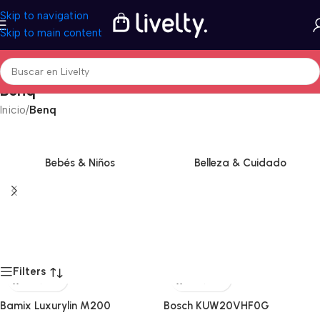
Skip to navigation
Skip to main content
Benq
Inicio
/
Benq
Bebés & Niños
Belleza & Cuidado
Filters
Bamix Luxurylin M200
Bosch KUW20VHF0G