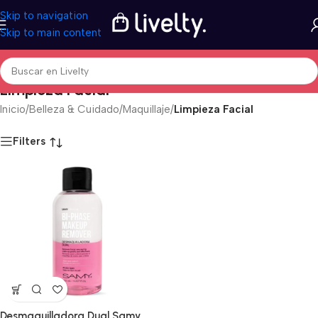
Skip to navigation
Skip to main content
Limpieza Facial
Inicio
/
Belleza & Cuidado
/
Maquillaje
/
Limpieza Facial
Filters
Desmaquilladora Dual Samy