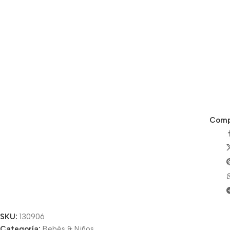
Compa
SKU:
130906
Categoría:
Bebés & Niños