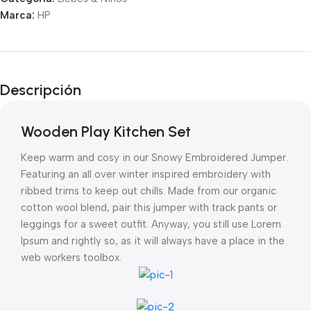
Unbeatable offers
Marca:
HP
Black Friday
Blowout!
Descripción
Wooden Play Kitchen Set
Keep warm and cosy in our Snowy Embroidered Jumper.
Featuring an all over winter inspired embroidery with
ribbed trims to keep out chills. Made from our organic
cotton wool blend, pair this jumper with track pants or
leggings for a sweet outfit. Anyway, you still use Lorem
Ipsum and rightly so, as it will always have a place in the
web workers toolbox.