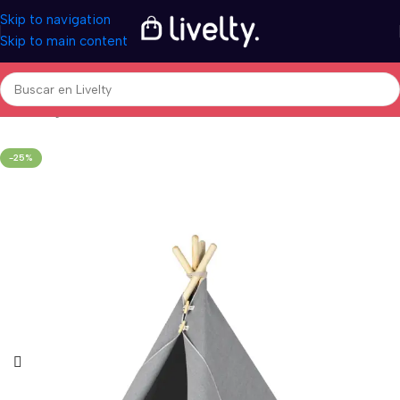
Skip to navigation
Skip to main content
Inicio
/
Hogar & Decoración
/
Textiles
-25%