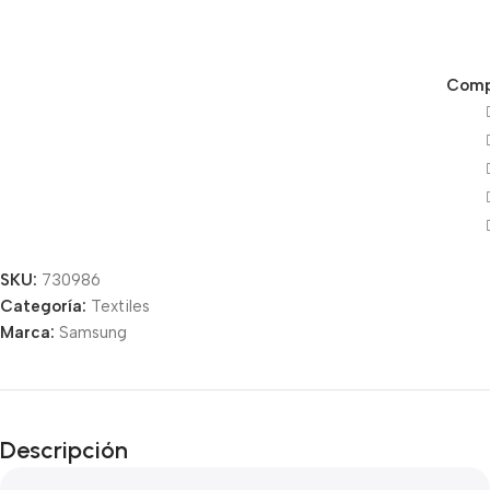
Compa
SKU:
730986
Categoría:
Textiles
Unbeatable offers
Marca:
Samsung
Black Friday
Blowout!
Descripción