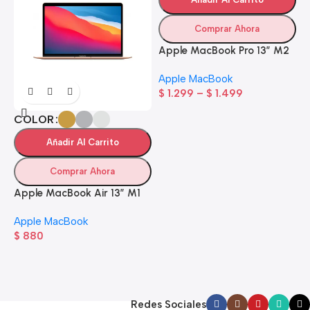
Comprar Ahora
Apple MacBook Pro 13” M2
Apple MacBook
$
1.299
–
$
1.499
COLOR
Añadir Al Carrito
Comprar Ahora
Apple MacBook Air 13” M1
A
Apple MacBook
$
880
A
$
Redes Sociales